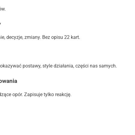
ów.
y
e, decyzje, zmiany. Bez opisu 22 kart.
okazywać postawy, style działania, części nas samych.
towania
dzące opór. Zapisuje tylko reakcję.