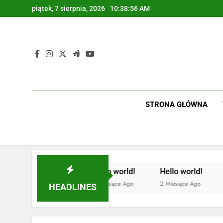
Skip
piątek, 7 sierpnia, 2026
10:38:56 AM
to
content
STRONA GŁÓWNA
Hello world!
Hello world!
2 Miesiące Ago
2 Miesiące Ago
HEADLINES