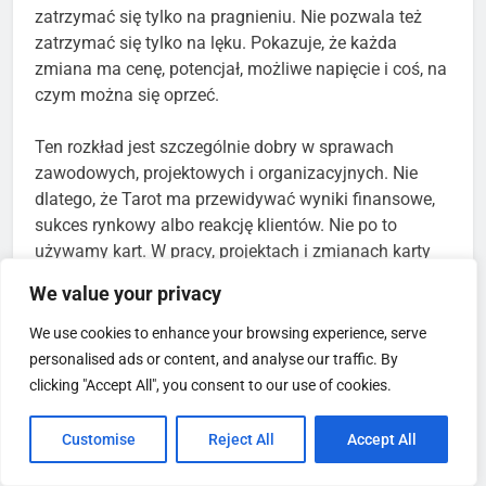
zatrzymać się tylko na pragnieniu. Nie pozwala też
zatrzymać się tylko na lęku. Pokazuje, że każda
zmiana ma cenę, potencjał, możliwe napięcie i coś, na
czym można się oprzeć.
Ten rozkład jest szczególnie dobry w sprawach
zawodowych, projektowych i organizacyjnych. Nie
dlatego, że Tarot ma przewidywać wyniki finansowe,
sukces rynkowy albo reakcję klientów. Nie po to
używamy kart. W pracy, projektach i zmianach karty
mogą pomóc zobaczyć coś innego: twoją motywację,
We value your privacy
przeciążenie, ukryty koszt, zasób, którego nie
doceniasz, ryzyko, które wypierasz, oraz zysk, który nie
We use cookies to enhance your browsing experience, serve
zawsze jest oczywisty na pierwszy rzut oka.
personalised ads or content, and analyse our traffic. By
clicking "Accept All", you consent to our use of cookies.
To rozkład dla osób, które nie chcą już pytać: „czy to
się uda?”.
Customise
Reject All
Accept All
To rozkład dla osób, które chcą zapytać: „co muszę