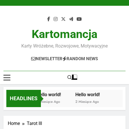
Skip
Hello
to
world!
content
Kartomancja
Karty Wróżebne, Rozwojowe, Motywacyjne
NEWSLETTER
RANDOM NEWS
Hello world!
Hello world!
HEADLINES
2 Miesiące Ago
2 Miesiące Ago
Home
Tarot III