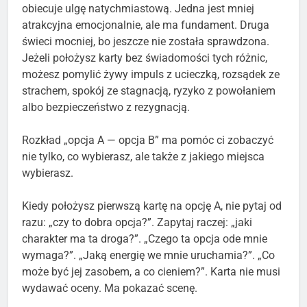
obiecuje ulgę natychmiastową. Jedna jest mniej
atrakcyjna emocjonalnie, ale ma fundament. Druga
świeci mocniej, bo jeszcze nie została sprawdzona.
Jeżeli położysz karty bez świadomości tych różnic,
możesz pomylić żywy impuls z ucieczką, rozsądek ze
strachem, spokój ze stagnacją, ryzyko z powołaniem
albo bezpieczeństwo z rezygnacją.
Rozkład „opcja A — opcja B” ma pomóc ci zobaczyć
nie tylko, co wybierasz, ale także z jakiego miejsca
wybierasz.
Kiedy położysz pierwszą kartę na opcję A, nie pytaj od
razu: „czy to dobra opcja?”. Zapytaj raczej: „jaki
charakter ma ta droga?”. „Czego ta opcja ode mnie
wymaga?”. „Jaką energię we mnie uruchamia?”. „Co
może być jej zasobem, a co cieniem?”. Karta nie musi
wydawać oceny. Ma pokazać scenę.