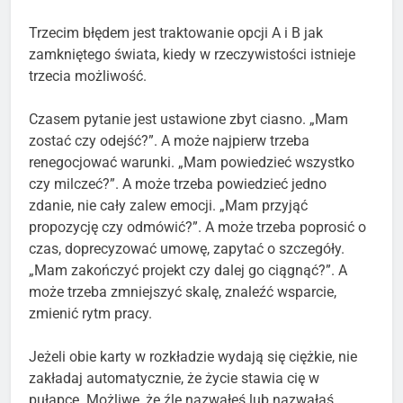
Trzecim błędem jest traktowanie opcji A i B jak
zamkniętego świata, kiedy w rzeczywistości istnieje
trzecia możliwość.
Czasem pytanie jest ustawione zbyt ciasno. „Mam
zostać czy odejść?”. A może najpierw trzeba
renegocjować warunki. „Mam powiedzieć wszystko
czy milczeć?”. A może trzeba powiedzieć jedno
zdanie, nie cały zalew emocji. „Mam przyjąć
propozycję czy odmówić?”. A może trzeba poprosić o
czas, doprecyzować umowę, zapytać o szczegóły.
„Mam zakończyć projekt czy dalej go ciągnąć?”. A
może trzeba zmniejszyć skalę, znaleźć wsparcie,
zmienić rytm pracy.
Jeżeli obie karty w rozkładzie wydają się ciężkie, nie
zakładaj automatycznie, że życie stawia cię w
pułapce. Możliwe, że źle nazwałeś lub nazwałaś